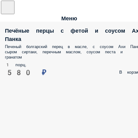
Меню
Печёные перцы с фетой и соусом А
Панка
Печеный болгарский перец в масле, с соусом Ахи Панк
сыром сиртаки, перечным маслом, соусом песта и
гранатом
1 порц.
580 ₽
В корзи