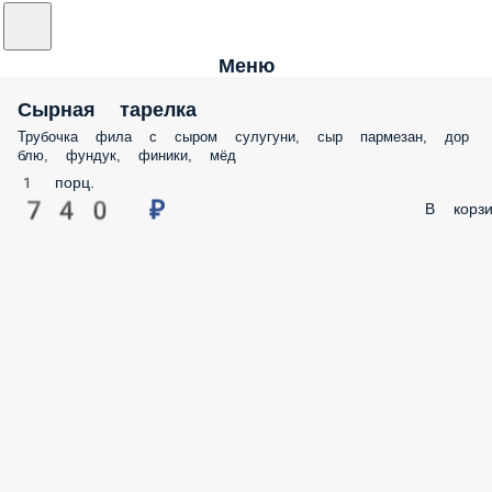
Меню
Сырная тарелка
Трубочка фила с сыром сулугуни, сыр пармезан, дор
блю, фундук, финики, мёд
1 порц.
740 ₽
В корзи